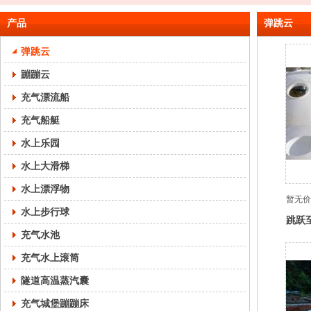
产品
弹跳云
弹跳云
蹦蹦云
充气漂流船
充气船艇
水上乐园
水上大滑梯
水上漂浮物
暂无价
水上步行球
跳跃
充气水池
云，
充气水上滚筒
隧道高温蒸汽囊
充气城堡蹦蹦床