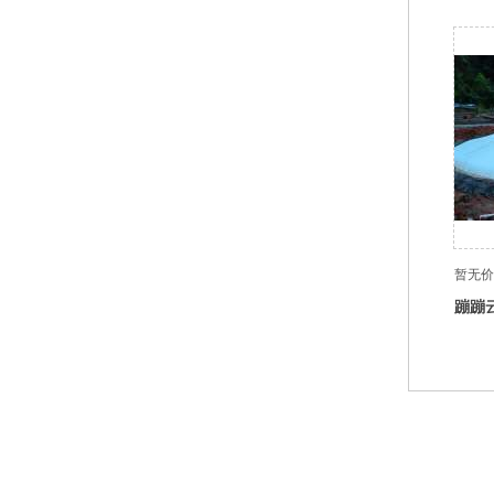
暂无价
蹦蹦
底部导航