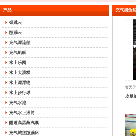
产品
充气捕鱼
弹跳云
蹦蹦云
充气漂流船
充气船艇
水上乐园
水上大滑梯
水上漂浮物
暂无价
水上步行球
皮艇
充气水池
船救
船
充气水上滚筒
隧道高温蒸汽囊
充气城堡蹦蹦床