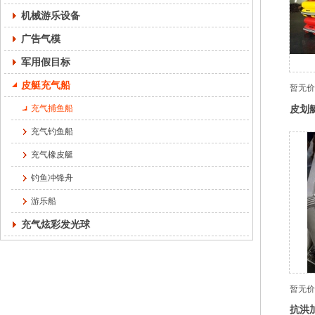
机械游乐设备
广告气模
军用假目标
皮艇充气船
暂无价
皮划
充气捕鱼船
救生
充气钓鱼船
充气橡皮艇
钓鱼冲锋舟
游乐船
充气炫彩发光球
暂无价
抗洪